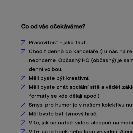
Co od vás očekáváme?
Pracovitost - jako fakt...
Chodit denně do kanceláře :) u nás na r
nechceme. Občasný HO (občasný) je sam
denní volbou.
Měli byste být kreativní.
Měli byste znát sociální sítě a vědět zákl
formáty se kde dělají apod.).
Smysl pro humor je v našem kolektivu nu
Měl byste být týmový hráč.
Víte, jak se natáčí video, alespoň na mob
Víte, co je hook nebo loop ve videu. Ale