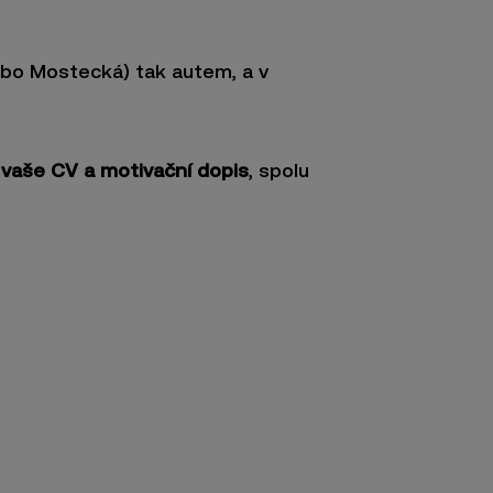
ebo Mostecká) tak autem, a v
vaše CV a motivační dopis
, spolu