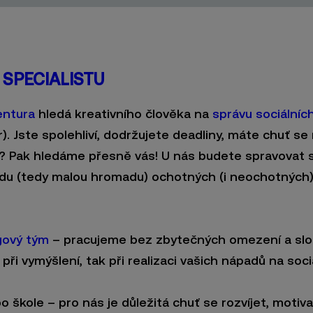
 SPECIALISTU
entura
hledá kreativního člověka na
správu sociálních
). Jste spolehliví, dodržujete deadliny, máte chuť se 
? Pak hledáme přesně vás! U nás budete spravovat soc
du (tedy malou hromadu) ochotných (i neochotných) k
gový tým
– pracujeme bez zbytečných omezení a slož
 při vymýšlení, tak při realizaci vašich nápadů na soci
 škole – pro nás je důležitá chuť se rozvíjet, motiv