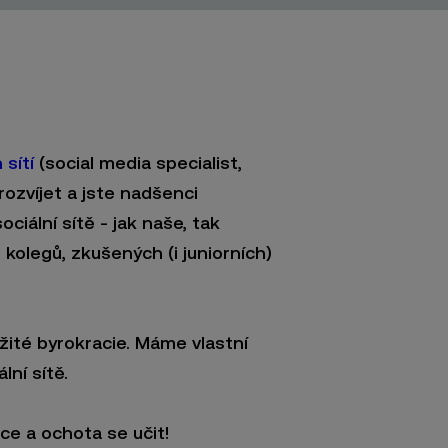
 sítí
(social media specialist,
rozvíjet a jste nadšenci
iální sítě - jak naše, tak
olegů, zkušených (i juniorních)
ité byrokracie. Máme vlastní
ální sítě.
ace a ochota se učit!