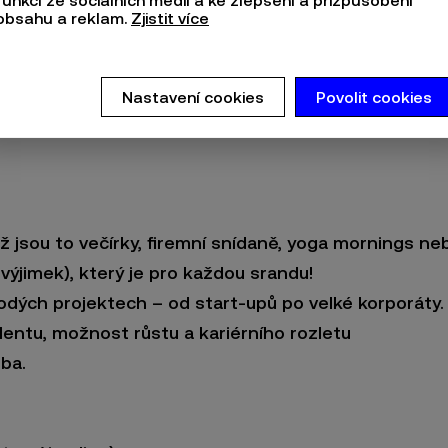
funkcí ze sociálních médií a ke zlepšení a přizpůsobení
obsahu a reklam.
Zjistit více
Nastavení cookies
Povolit cookies
ž jsou to večírky, firemní snídaně, yoga mornings neb
 výjimek), který je pro každou srandu!
odých projektech – od start-upů po velké korporáty.
lentu, možnost růstu a kariérního rozletu
oba.