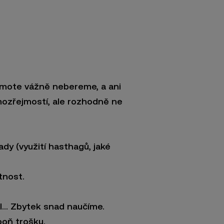
emote vážně nebereme, a ani
ozřejmostí, ale rozhodně ne
ady (využití hasthagů, jaké
tnost.
il... Zbytek snad naučíme.
spoň trošku.