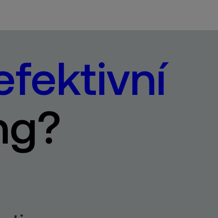
efektivní
ng?