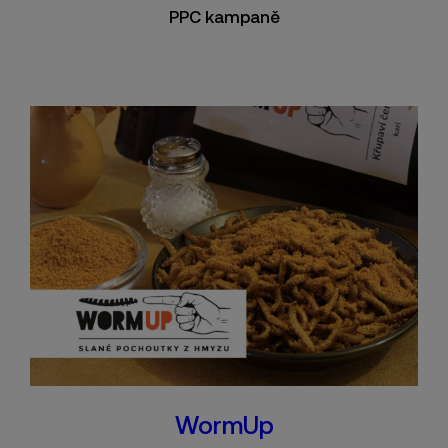
PPC kampaně
WormUp