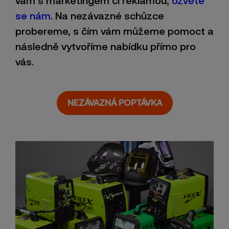
vám s marketingem či reklamou,
ozvěte
se nám
. Na nezávazné schůzce
probereme, s čím vám můžeme pomoct a
následně vytvoříme nabídku přímo pro
vás.
NEZÁVAZNÁ POPTÁVKA