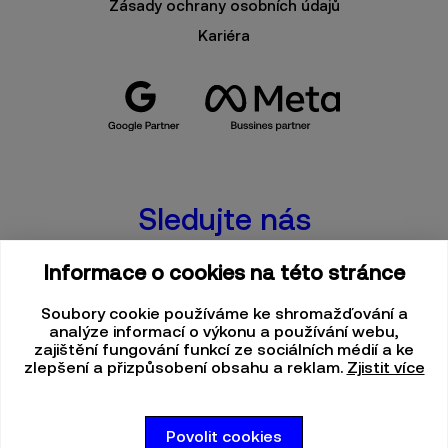
Zásady ochrany osobních údajů
Kariéra
Sledujte nás
FACEBOOK
Informace o cookies na této stránce
INSTAGRAM
Soubory cookie používáme ke shromažďování a
analýze informací o výkonu a používání webu,
LINKEDIN
zajištění fungování funkcí ze sociálních médií a ke
zlepšení a přizpůsobení obsahu a reklam.
Zjistit více
X
TIKTOK
Povolit cookies
YOUTUBE