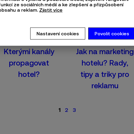
funkcí ze sociálních médií a ke zlepšení a přizpůsobení
obsahu a reklam.
Zjistit více
Nastavení cookies
Povolit cookies
Kterými kanály
Jak na marketing
propagovat
hotelu? Rady,
hotel?
tipy a triky pro
reklamu
1
2
3