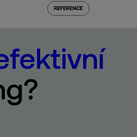
REFERENCE
efektivní
ng?