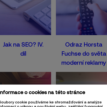
Jak na SEO? IV.
Odraz Horsta
díl
Fuchse do světa
moderní reklamy
Informace o cookies na této stránce
Soubory cookie používáme ke shromažďování a analýze
informací o výkonu a používání webu, zajištění fungování