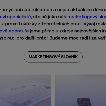
 zamyšlení nad reklamou a nejen aktuálním děním
ví specialisté
, stejně jako náš
marketingový slo
y z praxe i ukázky z teoretických prací. Vývoj rekl
ové agentuře
jsme přímo u zdroje nejnovějších i
piraci pro další práci! Budeme moc rádi i za vaš
MARKETINGOVÝ SLOVNÍK