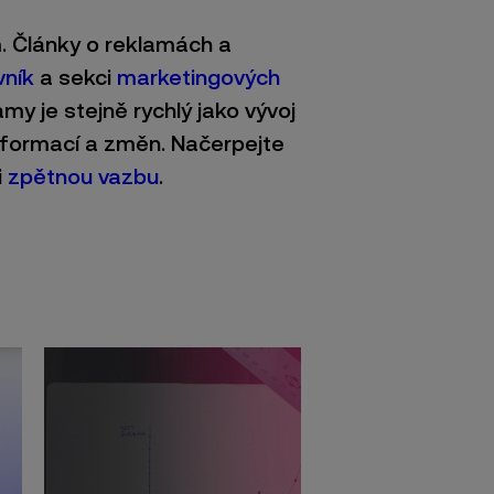
. Články o reklamách a
vník
a sekci
marketingových
amy je stejně rychlý jako vývoj
nformací a změn. Načerpejte
i
zpětnou vazbu
.