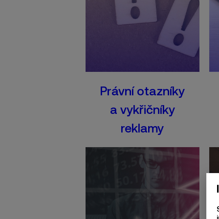
Právní otazníky
a vykřičníky
reklamy