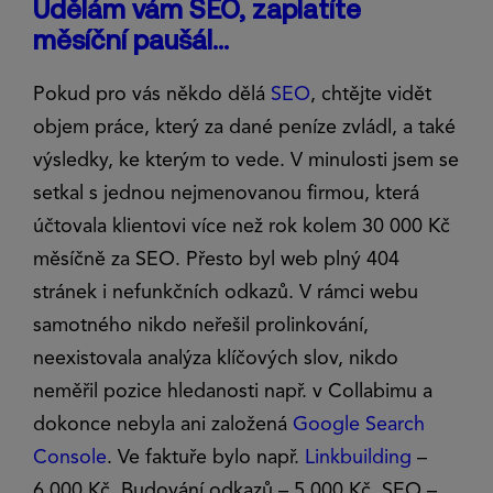
Udělám vám SEO, zaplatíte
měsíční paušál…
Pokud pro vás někdo dělá
SEO
, chtějte vidět
objem práce, který za dané peníze zvládl, a také
výsledky, ke kterým to vede. V minulosti jsem se
setkal s jednou nejmenovanou firmou, která
účtovala klientovi více než rok kolem 30 000 Kč
měsíčně za SEO. Přesto byl web plný 404
stránek i nefunkčních odkazů. V rámci webu
samotného nikdo neřešil prolinkování,
neexistovala analýza klíčových slov, nikdo
neměřil pozice hledanosti např. v Collabimu a
dokonce nebyla ani založená
Google Search
Console
. Ve faktuře bylo např.
Linkbuilding
–
6.000 Kč, Budování odkazů – 5.000 Kč, SEO –