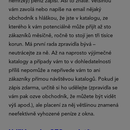
nemrzký) peníz zapíší. Asi to znáte. Většinou
vám zavolá nebo napíše na email nějaký
obchodník s hláškou, že jste v katalogu, ze
kterého k vám potenciálně může přijít až sto
zákazníků měsíčně, ročně to stojí jen tři tisíce
korun. Má první rada zpravidla bývá –
neutrácejte za ně. Až na naprosto výjimečné
katalogy a případy vám to v dohledatelnosti
příliš nepomůže a nepřivede vám to ani
zákazníky přímou návštěvou katalogů. Pokud je
zápis zdarma, určitě si ho udělejte (zpravidla se
vám pak ozve obchodník, že můžete být vidět
výš apod.), ale placení za něj většinou znamená
neefektivně vyhozené peníze z okna.