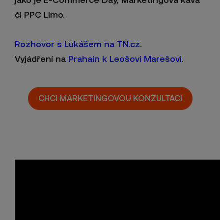
či PPC Limo.
Rozhovor s Lukášem na TN.cz
.
Vyjádření na
Prahain k Leošovi Marešovi
.
CHCI MARKETINGOVOU KONZULTACI