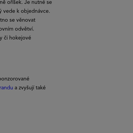
ně oříšek. Je nutné se
rý vede k objednávce.
utno se věnovat
ovním odvětví.
y či hokejové
 Sponzorované
randu
a zvyšují také