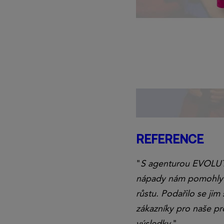
REFERENCE
"
S agenturou EVOLUT
nápady nám pomohly p
růstu. Podařilo se ji
zákazníky pro naše pr
výsledky.
"