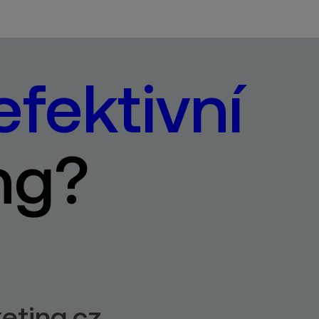
efektivní
ng?
eting.cz