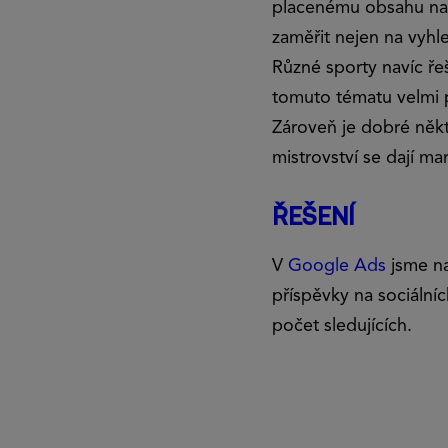
placenému obsahu n
zaměřit nejen na vyhl
Různé sporty navíc ře
tomuto tématu velmi p
Zároveň je dobré někt
mistrovství se dají ma
ŘEŠENÍ
V
Google Ads
jsme na
příspěvky na sociálníc
počet sledujících.