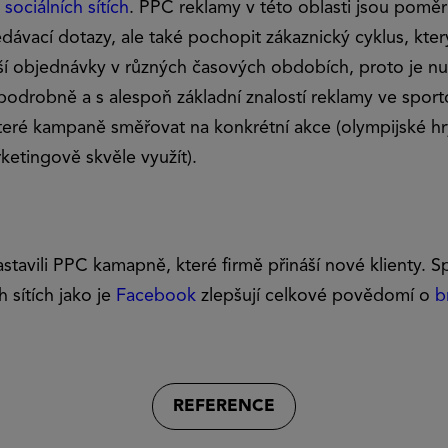
a
sociálních sítích
. PPC reklamy v této oblasti jsou poměr
edávací dotazy, ale také pochopit zákaznický cyklus, kte
ší objednávky v různých časových obdobích, proto je n
odrobně a s alespoň základní znalostí reklamy ve sport
eré kampaně směřovat na konkrétní akce (olympijské hr
rketingově skvěle využít).
stavili PPC kamapně, které firmě přináší nové klienty.
h sítích jako je
Facebook
zlepšují celkové povědomí o
b
REFERENCE