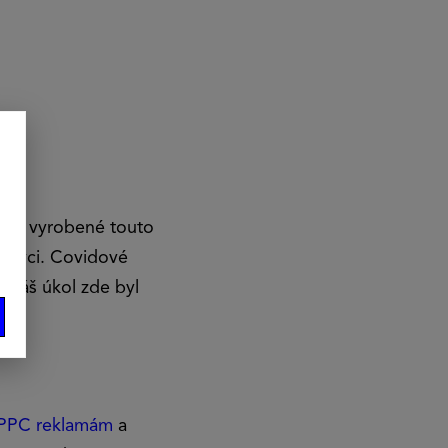
resy vyrobené touto
ortovci. Covidové
 Náš úkol zde byl
PPC reklamám
a