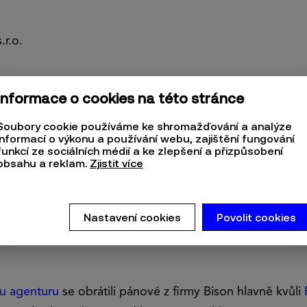
.r.o.
Informace o cookies na této stránce
Soubory cookie používáme ke shromažďování a analýze
informací o výkonu a používání webu, zajištění fungování
funkcí ze sociálních médií a ke zlepšení a přizpůsobení
a sportovního oblečení. Firma funguje od roku 1995. D
obsahu a reklam.
Zjistit více
ové a využívají je jak profesionální kluby, tak hobby sp
ionů mělo na sportovní odvětví velice negativní dopad.
Nastavení cookies
Povolit cookies
 a počet zakázek vrátit do "normálu".
u agenturu
se obrátili pánové z firmy Bison hlavně kvůli