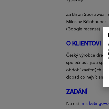
Za Bison Sportswear, s
Miloslav Bělohoubek
(Google recenze)
O KLIENTOVI
Český výrobce dresů 
společností jsou špičk
období zavřených stad
dopad co nejvíc snížit
ZADÁNÍ
Na naši
marketingovo