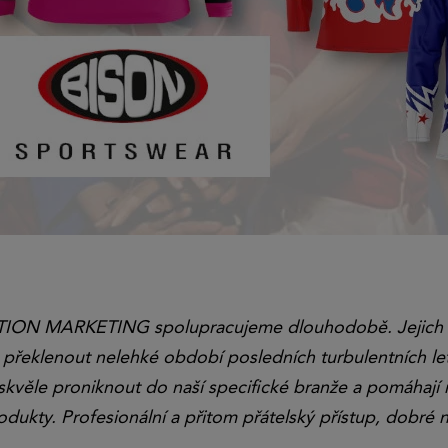
ION MARKETING spolupracujeme dlouhodobě. Jejich kr
řeklenout nelehké období posledních turbulentních let
m skvěle proniknout do naší specifické branže a pomáhaj
odukty. Profesionální a přitom přátelský přístup, dobré