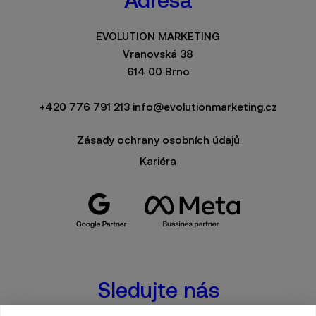
EVOLUTION MARKETING
Vranovská 38
614 00 Brno
+420 776 791 213
info@evolutionmarketing.cz
Zásady ochrany osobních údajů
Kariéra
Sledujte nás