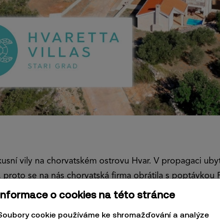
uxusní vily na chorvatském ostrovu Hvar. V propagaci uby
proto se na nás chorvatská firma obrátila s poptávkou
Informace o cookies na této stránce
Soubory cookie používáme ke shromažďování a analýze