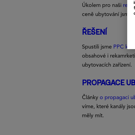
Úkolem pro naši
rekl
ceně ubytování jsme c
ŘEŠENÍ
Spustili jsme
PPC kam
obsahové i rekamrket
ubytovacích zařízení.
PROPAGACE UB
Články
o propagaci ub
víme, které kanály js
měly mít.