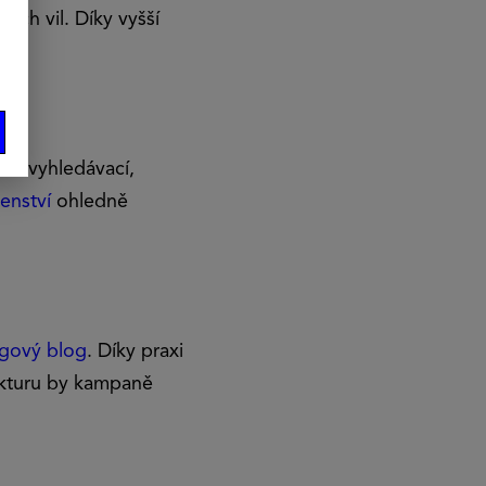
ých vil. Díky vyšší
ili vyhledávací,
enství
ohledně
ngový blog
. Díky praxi
rukturu by kampaně