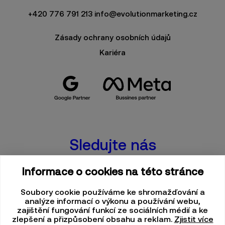
+420 776 791 213
info@evolutionmarketing.cz
Zásady ochrany osobních údajů
Kariéra
Sledujte nás
FACEBOOK
Informace o cookies na této stránce
INSTAGRAM
Soubory cookie používáme ke shromažďování a
analýze informací o výkonu a používání webu,
LINKEDIN
zajištění fungování funkcí ze sociálních médií a ke
zlepšení a přizpůsobení obsahu a reklam.
Zjistit více
X