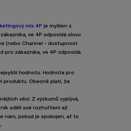
ketingový mix 4P
je myšlen z
zákazníka, ve 4P odpovídá slovu
ce (nebo Channel - dostupnost
ad pro zákazníka, ve 4P odpovídá
nejvyšší hodnotu. Hodnota pro
í produktu. Obecně platí, že
ějších věcí. Z výzkumů vyplývá,
ík sdělí své rozhořčení až
ne nám, pokud je spokojen, ať to
.