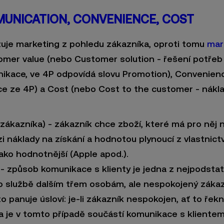
UNICATION, CONVENIENCE, COST
uje marketing z pohledu zákazníka, oproti tomu
mar
mer value (nebo Customer solution - řešení potřeb 
ikace, ve 4P odpovídá slovu Promotion), Convenien
ce ze 4P) a Cost (nebo Cost to the customer - nákl
zákazníka) - zákazník chce zboží, které má pro něj 
 náklady na získání a hodnotou plynoucí z vlastnictv
jako hodnotnější (Apple apod.).
způsob komunikace s klienty je jedna z nejpodstatn
o službě dalším třem osobám, ale nespokojený zákazn
o panuje úsloví: je-li zákazník nespokojen, ať to řek
 je v tomto případě součástí komunikace s klientem