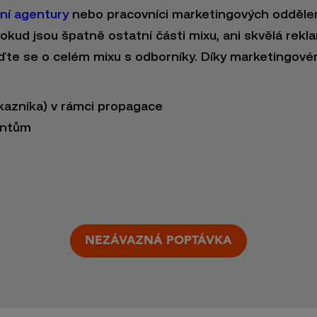
ní agentury
nebo pracovníci marketingových oddělen
Pokud jsou špatně ostatní části mixu, ani skvělá rek
ďte se o celém mixu s odborníky. Díky marketingov
kazníka) v rámci propagace
entům
NEZÁVAZNÁ POPTÁVKA