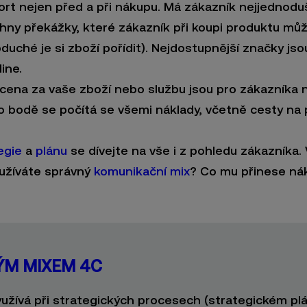
ort nejen před a při nákupu. Má zákazník nejjednod
ny překážky, které zákazník při koupi produktu může
uché je si zboží pořídit). Nejdostupnější značky jso
line.
 cena za vaše zboží nebo službu jsou pro zákazníka 
o bodě se počítá se všemi náklady, včetně cesty na
egie
a
plánu
se dívejte na vše i z pohledu zákazníka
oužíváte správný
komunikační mix
? Co mu přinese ná
ÝM MIXEM 4C
využívá při strategických procesech (strategickém pl