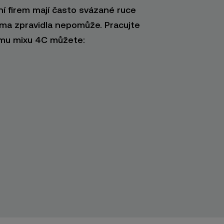
í firem mají často svázané ruce
lama zpravidla nepomůže. Pracujte
ému mixu 4C můžete: