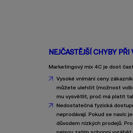
NEJČASTĚJŠÍ CHYBY PŘI
Marketingový mix 4C je dost čast
Vysoké vnímání ceny zákazníke
můžete ulehčit (možnost volby
mu vysvětlit, proč má platit 
Nedostatečná fyzická dostupno
neprodávají. Pokud se navíc j
důvodem nízkých prodejů. Pro 
nejsou zatím schopni vyrábět 