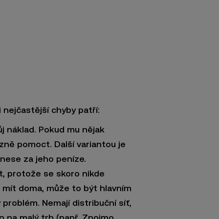
 nejčastější chyby patří:
ůj náklad. Pokud mu nějak
zně pomoct. Další variantou je
řinese za jeho peníze.
t, protože se skoro nikde
es mít doma, může to být hlavním
roblém. Nemají distribuční síť,
n na malý trh (např. Znojmo