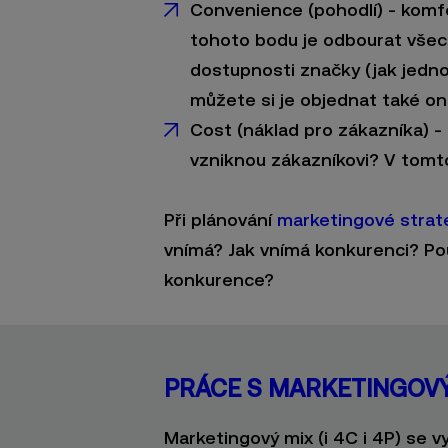
Convenience (pohodlí) - komf
tohoto bodu je odbourat všech
dostupnosti značky (jak jednod
můžete si je objednat také on
Cost (náklad pro zákazníka) -
vzniknou zákazníkovi? V tomt
Při plánování
marketingové strat
vnímá? Jak vnímá konkurenci? P
konkurence?
PRÁCE S MARKETINGOV
Marketingový mix (i 4C i 4P) se 