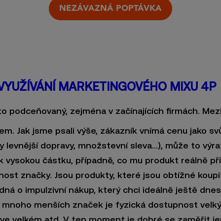
NEZÁVAZNÁ POPTÁVKA
 VYUŽÍVÁNÍ MARKETINGOVÉHO MIXU 4P
o podceňovaný, zejména v začínajících firmách. Mezi
m. Jak jsme psali výše, zákazník vnímá cenu jako sv
 levnější dopravy, množstevní sleva...), může to výra
tak vysokou částku, případně, co mu produkt reálně p
st značky. Jsou produkty, které jsou obtížné koupi
edná o impulzivní nákup, který chci ideálně ještě dn
mnoho menších značek je fyzická dostupnost velký p
ve velkém atd. V ten moment je dobré se zaměřit je